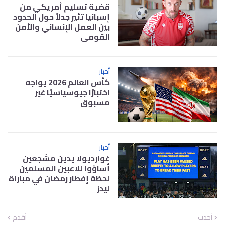
قضية تسليم أمريكي من
إسبانيا تثير جدلاً حول الحدود
بين العمل الإنساني والأمن
القومي
أخبار
كأس العالم 2026 يواجه
اختبارًا جيوسياسيًا غير
مسبوق
أخبار
غوارديولا يدين مشجعين
أساؤوا للاعبين المسلمين
لحظة إفطار رمضان في مباراة
ليدز
أحدث
أقدم