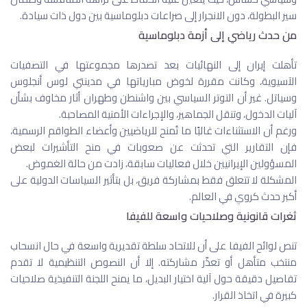
سير البطولة، دون الانجرار إلى صراعات دبلوماسية بين دول ذات سيادة.
من حدث رياضي إلى أزمة دبلوماسية
تأهلت إيران إلى النهائيات بعد تصدرها مجموعتها في التصفيات
الآسيوية، وكانت مقررة لخوض مبارياتها في مدينتي لوس أنجلوس
وسياتل. غير أن التوتر السياسي بين واشنطن وطهران أثار مخاوف بشأن
آليات الدخول، وتنقل الجماهير، والإجراءات الأمنية المصاحبة.
ورغم أن الاستثناءات غالبًا ما تُمنح للرياضيين وأعضاء الطواقم الرسمية،
فإن التقارير التي تحدثت عن صعوبات في منح التأشيرات لبعض
المسؤولين الإيرانيين خلال فعاليات سابقة، زادت من حالة الغموض.
المشكلة لا تتعلق فقط بمشاركة فريق، بل بتأثير السياسات الدولية على
أكبر حدث كروي في العالم.
ثغرات قانونية وصلاحيات واسعة للفيفا
تنص لوائح الفيفا على أن للاتحاد سلطة تقديرية واسعة في حال انسحاب
منتخب متأهل أو تعذّر مشاركته. إلا أن النصوص التنظيمية لا تقدم
تفاصيل دقيقة حول آلية اختيار البديل، ما يمنح اللجنة التنفيذية صلاحيات
كبيرة في اتخاذ القرار.