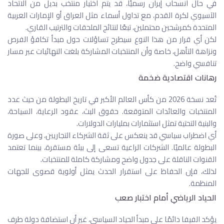
في حال انسحاب إيران رسميًا، قد يتم اختيار منتخب بديل من الاتحاد
الآسيوي لكرة القدم، مع تداول أسماء مثل العراق أو الإمارات العربية
المتحدة كمرشحين محتملين، تبعًا لنتائج الملحقات والترتيب القاري.
لكن أي قرار من هذا النوع سيطرح تساؤلات حول مبدأ تكافؤ الفرص
ونزاهة التأهل، خاصة وأن المنتخبات المشاركة بلغت النهائيات عبر مسار
تنافسي واضح.
رهانات اقتصادية ضخمة
تُعد نسخة 2026 من كأس العالم الأكبر في تاريخ البطولة من حيث عدد
المنتخبات والعائدات المتوقعة. حقوق البث، عقود الرعاية، السياحة،
والبنية التحتية تمثل استثمارات بمليارات الدولارات.
أي اضطراب سياسي قد ينعكس على ثقة الشركاء التجاريين، وعلى صورة
البطولة عالميًا. الشركات الراعية تسعى إلى بيئة مستقرة، بينما تعتمد
القنوات الناقلة على جدول واضح ومشاركة كاملة للمنتخبات.
لذلك، فإن الحفاظ على استقرار الحدث يمثل أولوية قصوى للجهات
المنظمة.
الحياد الرياضي أمام اختبار صعب
يؤكد الفيفا دائمًا على مبدأ الحياد السياسي، غير أن استضافة دولة طرف