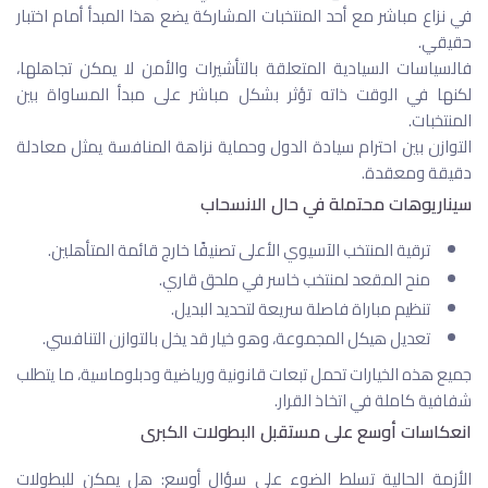
في نزاع مباشر مع أحد المنتخبات المشاركة يضع هذا المبدأ أمام اختبار
حقيقي.
فالسياسات السيادية المتعلقة بالتأشيرات والأمن لا يمكن تجاهلها،
لكنها في الوقت ذاته تؤثر بشكل مباشر على مبدأ المساواة بين
المنتخبات.
التوازن بين احترام سيادة الدول وحماية نزاهة المنافسة يمثل معادلة
دقيقة ومعقدة.
سيناريوهات محتملة في حال الانسحاب
ترقية المنتخب الآسيوي الأعلى تصنيفًا خارج قائمة المتأهلين.
منح المقعد لمنتخب خاسر في ملحق قاري.
تنظيم مباراة فاصلة سريعة لتحديد البديل.
تعديل هيكل المجموعة، وهو خيار قد يخل بالتوازن التنافسي.
جميع هذه الخيارات تحمل تبعات قانونية ورياضية ودبلوماسية، ما يتطلب
شفافية كاملة في اتخاذ القرار.
انعكاسات أوسع على مستقبل البطولات الكبرى
الأزمة الحالية تسلط الضوء على سؤال أوسع: هل يمكن للبطولات