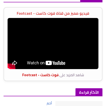
فيديو مميز من قناة فوت كاست - Footcast
شاهد المزيد على
فوت كاست - Footcast
الأكثر قراءة
أخبار