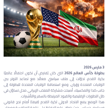
3 مارس 2026
بطولة كأس العالم 2026
التي كان يُفترض أن تكون احتفالًا عالميًا
بكرة القدم، تحوّلت إلى ملف سياسي معقّد مع تصاعد التوتر بين
الولايات المتحدة وإيران. ومع استضافة الولايات المتحدة للبطولة إلى
جانب كندا والمكسيك، أصبحت مشاركة المنتخب الإيراني محل تساؤل في
ظل التطورات الإقليمية والقيود المرتبطة بالسفر والتأشيرات.
هذا الوضع يضع الاتحاد الدولي لكرة القدم (فيفا) أمام تحدٍ قانوني
وسياسي حساس، حيث يتعيّن عليه الحفاظ على نزاهة المنافسة وضمان