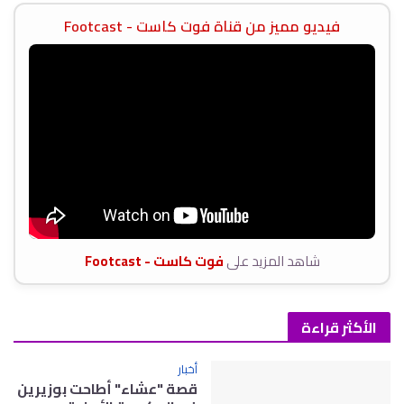
فيديو مميز من قناة فوت كاست - Footcast
شاهد المزيد على
فوت كاست - Footcast
الأكثر قراءة
أخبار
قصة "عشاء" أطاحت بوزيرين