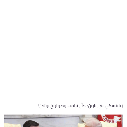
زيلينسكي بين نارين: ظلّ ترامب وصواريخ بوتين!