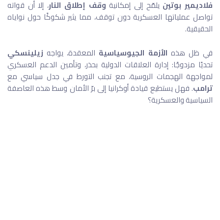
فلاديمير بوتين
يلمّح إلى إمكانية
وقف إطلاق النار
، إلا أن قواته
تواصل عملياتها العسكرية دون توقف، مما يثير شكوكًا حول نواياه
الحقيقية.
في ظل هذه
الأزمة الجيوسياسية
المعقدة، يواجه
زيلينسكي
تحديًا مزدوجًا: إدارة العلاقات الدولية بحذر، وتأمين الدعم العسكري
لمواجهة الهجمات الروسية، مع تجنب التورط في جدل سياسي مع
ترامب
. فهل يستطيع قيادة أوكرانيا إلى برّ الأمان وسط هذه العاصفة
السياسية والعسكرية؟