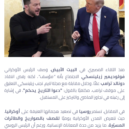
منذ اللقاء المصيري في
البيت الأبيض
، وصف الرئيس الأوكراني
فولوديمير زيلينسكي
الاجتماع بأنه
"مؤسف"
، لكنه رفض انتقاد
دونالد ترامب
علنًا. وخلال مقابلة مع مجلة
تايم
، تجنب زيلينسكي التعليق
على موقف ترامب، مكتفيًا بالقول:
"دعوا التاريخ يحكم"
، في إشارة
إلى رغبته في تجاوز الماضي والتركيز على المستقبل.
في المقابل، تستمر
روسيا
في تصعيد هجماتها العنيفة على
أوكرانيا
،
حيث تتعرض المدن الأوكرانية يوميًا
لقصف بالصواريخ والطائرات
المسيّرة
، ما يزيد من حدة المعاناة الإنسانية. ورغم أن الرئيس الروسي