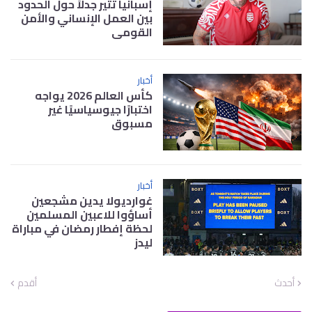
إسبانيا تثير جدلاً حول الحدود
بين العمل الإنساني والأمن
القومي
أخبار
كأس العالم 2026 يواجه
اختبارًا جيوسياسيًا غير
مسبوق
أخبار
غوارديولا يدين مشجعين
أساؤوا للاعبين المسلمين
لحظة إفطار رمضان في مباراة
ليدز
أحدث
أقدم