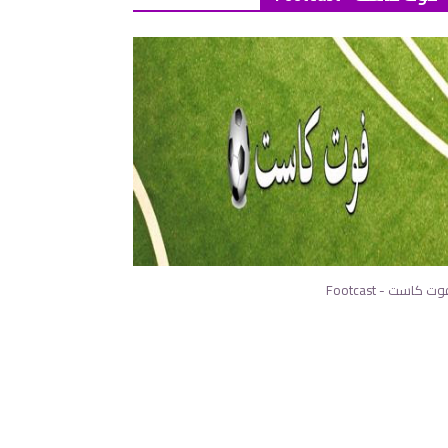
ت كاست - Footcast