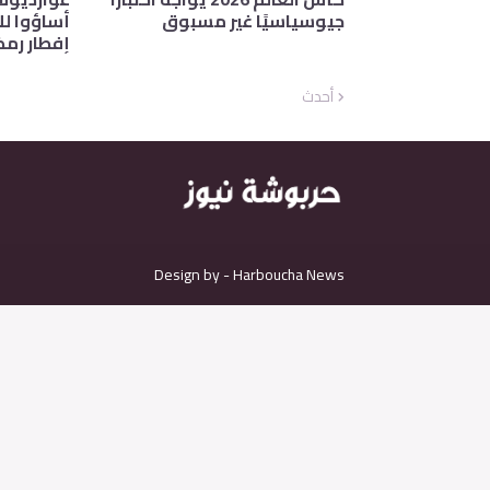
جيوسياسيًا غير مسبوق
أساؤوا لل
إفطار رمض
أحدث
Design by -
H
arboucha News