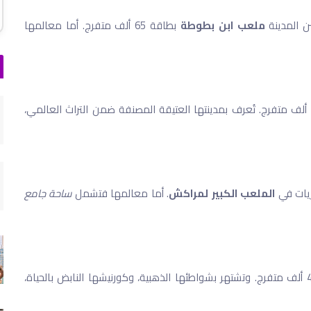
ن المدينة
ملعب ابن بطوطة
بطاقة 65 ألف متفرج. أما معالمها
مدينة التاريخ والعلم، تتميز بمركب رياضي يتسع لـ 45 ألف متفرج. تُعرف بمدينتها العتيقة المصنفة ضمن التراث العالمي،
ريات في
الملعب الكبير لمراكش
. أما معالمها فتشمل
ساحة جامع
بطاقة 45 ألف متفرج. وتشتهر بشواطئها الذهبية، وكورنيشها النابض بالحياة،