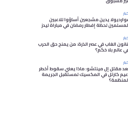
ير مسبوق
بار
وارديولا يدين مشجعين أساؤوا للاعبين
لمسلمين لحظة إفطار رمضان في مباراة ليدز
بار
انون الغاب في عصر الذرة: من يمنح حق الحرب
ي عالم بلا حَكَم؟
بار
عد مقتل إل مينتشو: ماذا يعني سقوط أخطر
عيم كارتل في المكسيك لمستقبل الجريمة
لمنظمة؟