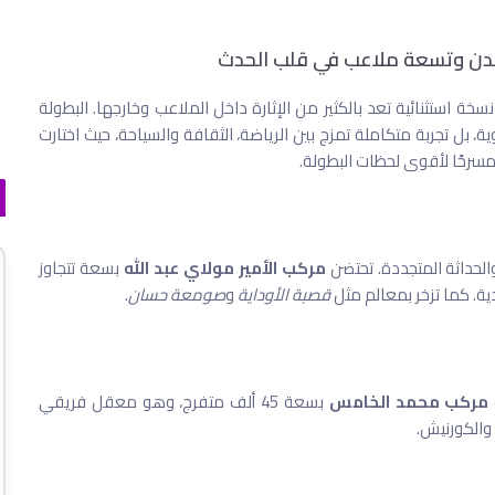
مغرب لاحتضان كأس أمم إفريقيا 2025، في نسخة استثنائية تعد بالكثير من الإثارة داخل الملاعب وخارجها. البطولة
، بل تجربة متكاملة تمزج بين الرياضة، الثقافة والسياحة، حيث اختارت
رحًا لأقوى لحظات البطولة.
الحداثة المتجددة. تحتضن
مركب الأمير مولاي عبد الله
بسعة تتجاوز
قصبة الأوداية
و
صومعة حسان
.
مركب محمد الخامس
بسعة 45 ألف متفرج، وهو معقل فريقي
والكورنيش.