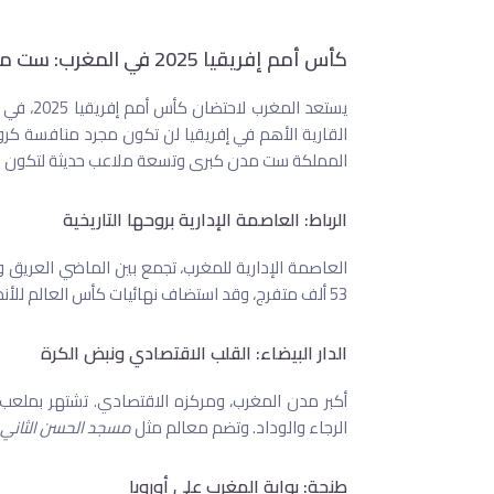
كأس أمم إفريقيا 2025 في المغرب: ست مدن وتسعة ملاعب في قلب الحدث
يستعد ال
القارية الأهم في إفريقيا لن تكون مجرد منافسة كروية
المملكة ست مدن كبرى وتسعة ملاعب حديثة لتكون مس
الرباط: العاصمة الإدارية بروحها التاريخية
العاصمة الإدارية للمغرب، تجمع بين الماضي العريق و
53 ألف متفرج، وقد استضاف نهائيات كأس العالم للأندية. كما تزخر بمعالم مثل
الدار البيضاء: القلب الاقتصادي ونبض الكرة
أكبر مدن المغرب، ومركزه الاقتصادي. تشتهر بملعب
الرجاء والوداد. وتضم معالم مثل
مسجد الحسن الثاني
طنجة: بوابة المغرب على أوروبا