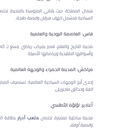
شمال المملكة، حيث يلتقي المتوسط بالمحيط. تحتض
السياحية فتشمل
كهف هرقل
و
قصبة طنجة
.
فاس: العاصمة الروحية والعلمية
وأسواقها التقليدية ورياضاتها الأصيلة.
مراكش: المدينة الحمراء والوجهة العالمية
إحدى أبرز الوجهات السياحية العالمية. تستضيف المبا
الفنا
و
حدائق ماجوريل
.
أغادير: لؤلؤة الأطلسي
مدينة ساحلية متميزة، تحتضن
ملعب أدرار
و
قصبة أوفلا
.