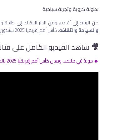
بطولة كروية وتجربة سياحية
من الرباط إلى أغادير، ومن الدار البيضاء إلى طنج
والسياحة والثقافة
. كأس أمم إفريقيا 2025 ستكون أكثر من بطولة، إنها فرصة لاكتشاف تنوع المملكة وكرم ضيافتها.
🎥 شاهد الفيديو الكامل على قنا
🔥 جولة في ملاعب ومدن كأس أمم إفريقيا 2025 بالمغرب | من الرباط إلى أغادير! 🏟️🇲🇦