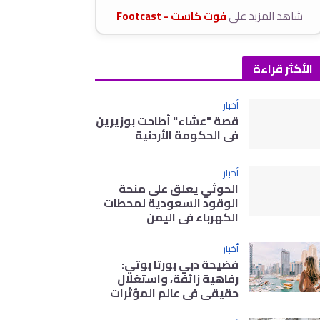
شاهد المزيد على
فوت كاست - Footcast
الأكثر قراءة
أخبار
قصة "عشاء" أطاحت بوزيرين
في الحكومة الأردنية
أخبار
الحوثي يعلق على منحة
الوقود السعودية لمحطات
الكهرباء في اليمن
أخبار
فضيحة دبي بورتا بوتي:
رفاهية زائفة، واستغلال
حقيقي في عالم المؤثرات