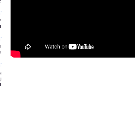
غ
أخ
غ
ا
أخ
ق
ف
أخ
ب
ز
ا