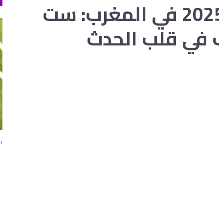
كأس أمم إفريقيا 2025 في المغرب: ست
في قلب الحدث
فو