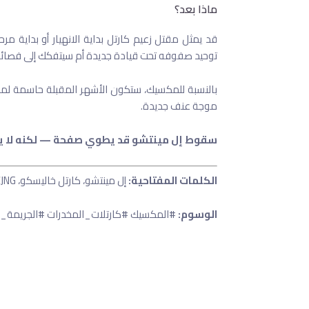
ماذا بعد؟
قد يمثل مقتل زعيم كارتل بداية الانهيار أو بداية م
توحيد صفوفه تحت قيادة جديدة أم سيتفكك إلى فصائل 
بالنسبة للمكسيك، ستكون الأشهر المقبلة حاسمة لمعر
موجة عنف جديدة.
سقوط إل مينتشو قد يطوي صفحة — لكنه لا ينه
الكلمات المفتاحية:
إل مينتشو، كارتل خاليسكو، CJNG، حرب المخدرات، عصابات المكسيك، الفنتانيل
الوسوم:
#المكسيك #كارتلات_المخدرات #الجريمة_المن