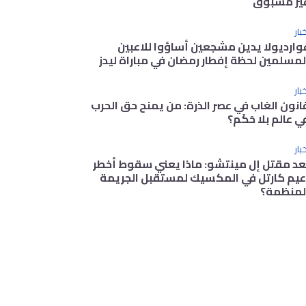
ير مسبوق
بار
وارديولا يدين مشجعين أساؤوا للاعبين
لمسلمين لحظة إفطار رمضان في مباراة ليدز
بار
انون الغاب في عصر الذرة: من يمنح حق الحرب
ي عالم بلا حَكَم؟
بار
عد مقتل إل مينتشو: ماذا يعني سقوط أخطر
عيم كارتل في المكسيك لمستقبل الجريمة
لمنظمة؟