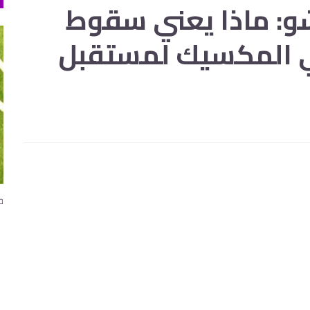
و: ماذا يعني سقوط
في المكسيك لمستقبل
فو