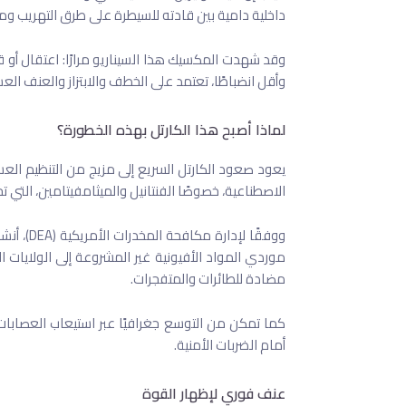
داخلية دامية بين قادته للسيطرة على طرق التهريب وم
وقد شهدت المكسيك هذا السيناريو مرارًا: اعتقال أو ق
وأقل انضباطًا، تعتمد على الخطف والابتزاز والعنف الع
لماذا أصبح هذا الكارتل بهذه الخطورة؟
يعود صعود الكارتل السريع إلى مزيج من التنظيم العس
الاصطناعية، خصوصًا الفنتانيل والميثامفيتامين، التي 
ووفقًا لإ
موردي المواد الأفيونية غير المشروعة إلى الولايات 
مضادة للطائرات والمتفجرات.
كما تمكن من التوسع جغرافيًا عبر استيعاب العصابا
أمام الضربات الأمنية.
عنف فوري لإظهار القوة