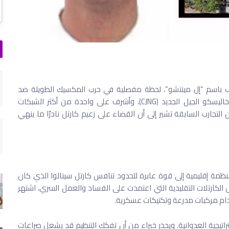
ف باسم “إل مينتشو”، لحظة مفصلية في حرب المكسيك الطويلة ضد
الجريمة المنظمة. فقد كان الزعيم التاريخي لكارتل خاليسكو الجيل الجديد (CJNG)، وأشرف على واحدة من أكثر الشبكات
 التجارب السابقة تشير إلى أن القضاء على زعيم كارتل نادرًا ما ينهي
مة إقليمية إلى قوة عابرة للحدود تنافس كارتل سينالوا الذي كان
لكارتلات التقليدية التي اعتمدت على الفساد والعمل السري، اشتهر
خدام مركبات مدرعة وتكتيكات عسكرية.
تيجية العدوانية. ويحذر خبراء من أن تفكك التنظيم قد يشعل صراعات