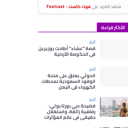
شاهد المزيد على
فوت كاست - Footcast
الأكثر قراءة
أخبار
قصة "عشاء" أطاحت بوزيرين
في الحكومة الأردنية
أخبار
الحوثي يعلق على منحة
الوقود السعودية لمحطات
الكهرباء في اليمن
أخبار
فضيحة دبي بورتا بوتي:
رفاهية زائفة، واستغلال
حقيقي في عالم المؤثرات