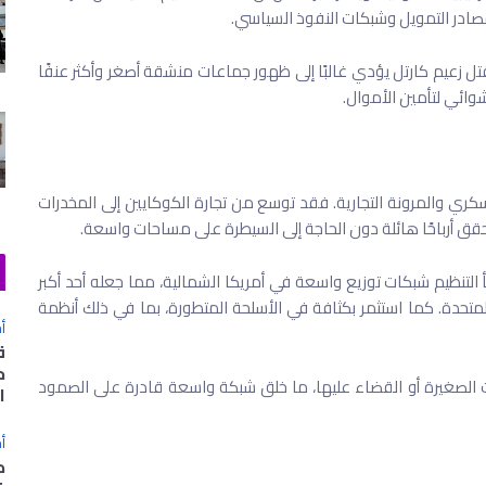
صادر التمويل وشبكات النفوذ السياسي.
تل زعيم كارتل يؤدي غالبًا إلى ظهور جماعات منشقة أصغر وأكثر عنفًا
شوائي لتأمين الأموال.
كري والمرونة التجارية. فقد توسع من تجارة الكوكايين إلى المخدرات
تحقق أرباحًا هائلة دون الحاجة إلى السيطرة على مساحات واسعة.
دارة مكافحة المخدرات الأمريكية (DEA)، أنشأ التنظيم شبكات توزيع واسعة في أمريكا الشمالية، مما جعله أحد أكبر
المتحدة. كما استثمر بكثافة في الأسلحة المتطورة، بما في ذلك أنظمة
أخ
ق
ح
ت الصغيرة أو القضاء عليها، ما خلق شبكة واسعة قادرة على الصمود
ا
أخ