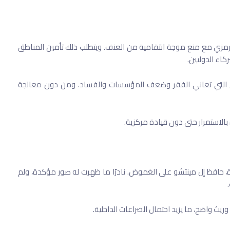
از الرمزي مع منع موجة انتقامية من العنف. ويتطلب ذلك تأمين المناطق
كاء الدوليين.
ق التي تعاني الفقر وضعف المؤسسات والفساد. ومن دون معالجة
بالاستمرار حتى دون قيادة مركزية.
 حافظ إل مينتشو على الغموض. نادرًا ما ظهرت له صور مؤكدة، ولم
يث واضح، ما يزيد احتمال الصراعات الداخلية.