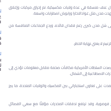
غ
مال عنف منسقة في عدة ولايات مكسيكية. تم إحراق مركبات وإغلاق
أخ
ت مدن مثل غوادالاخارا وزابوبان اضطرابات واسعة.
غ
ا
ًا على شل مدن كبرى رغم فقدان قائده، وردع الجماعات المنافسة من
أخ
ق
ف
يم لا يعني نهاية الخطر.
أخ
ب
ز
رصدت السلطات الأمريكية مكافآت ضخمة مقابل معلومات تؤدي إلى
ا
ات الاصطناعية إلى الشمال.
عتمدت على تعاون استخباراتي بين المكسيك والولايات المتحدة، ما يبرز
ر فوضوية، وقد ترتفع تدفقات المخدرات مؤقتًا مع سعي الفصائل