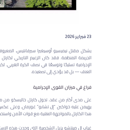
23 فبراير 2026
يشكل مقتل نيميسيو أوسيغيرا سيرفانتيس، المعرو
الإجرامية تسليحًا وتوسعًا في نصف الكرة الغربي. لكن
العنف — بل قد يؤدي إلى تصعيده.
فراغ في ميزان القوى الإجرامية
على مدى أكثر من عقد، تحول كارتل خاليسكو من منظ
يهيمن عليه خواكين “إل تشابو” غوزمان. وعلى عكس ا
هذا الكارتل بالمواجهة العلنية مع قوات الأمن واست
غياب إل مينتشو يزيل الشخصية التي وحدت هذه الاسترا