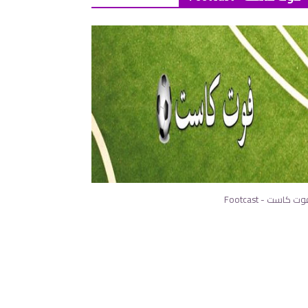
ت كاست - Footcast