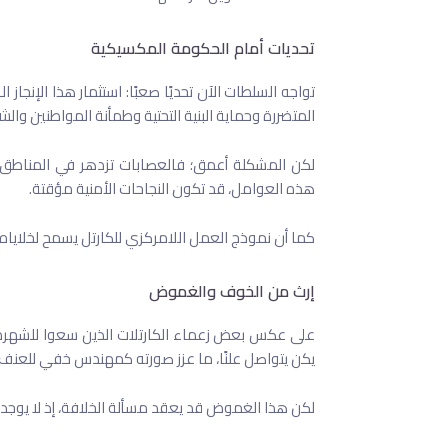
تحديات أمام الحكومة المكسيكية
تواجه السلطات الآن تحديًا صعبًا: استثمار هذا الإنج
المتضررة وحماية البنية التحتية وطمأنة المواطنين والشر
لكن المشكلة أعمق؛ فالعصابات تزدهر في المناط
هذه العوامل، قد تكون النجاحات الأمنية مؤقتة.
كما أن نموذج العمل اللامركزي للكارتل يسمح لخلاياه 
إرث من الخوف والغموض
على عكس بعض زعماء الكارتلات الذين سعوا للشهرة،
يكن يتواصل علنًا، ما عزز صورته كمهندس خفي للعنف.
لكن هذا الغموض قد يعقد مسألة الخلافة، إذ لا يوجد ور