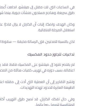
في الساعات التي تلت مقتل إل مينتشو، اندلعت أع
طرق سريعة، وهاجم مسلحون منشآت حيوية، بينما شهد
وكان الهدف واضحًا: إثبات أن الكارتل لا يزال قادر
استغلال المرحلة الانتقالية.
لكن بالنسبة للمدنيين، فإن الرسالة مخيفة — سقوط الزع
تداعيات تتجاوز حدود المكسيك
لم يقتصر نفوذ إل مينتشو على المكسيك فقط. فقد 
اعتقاله، بسبب دوره في تهريب كميات هائلة من المخدر
وتشير التقارير إلى أن العملية التي أدت إلى مقتله ا
الطبيعة العابرة للحدود لهذه التهديدات.
وفي حال تفكك الكارتل، قد تصبح طرق التهريب أكث
المتنافسة لتمويل صراعاتها.